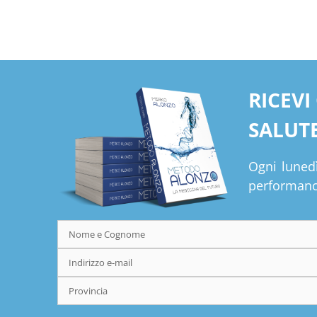
RICEVI
SALUTE
Ogni lunedì
performance