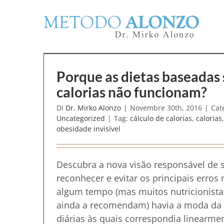
Salta
al
contenuto
ão
Porque as dietas baseada
calorias não funcionam?
Di
Dr. Mirko Alonzo
|
Novembre 30th, 2016
|
Cat
Uncategorized
|
Tag:
cálculo de calorias
,
calorias
obesidade invisível
Como escolher a dieta adequa
Descubra a nova visão responsável de s
reconhecer e evitar os principais erros 
algum tempo (mas muitos nutricionista
ainda a recomendam) havia a moda da 
diárias às quais correspondia linearm