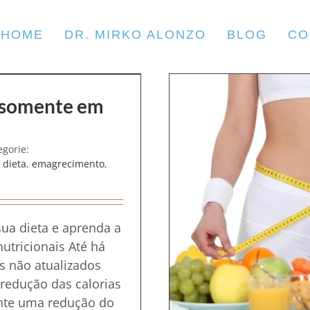
HOME
DR. MIRKO ALONZO
BLOG
CO
s somente em
egorie:
,
dieta
,
emagrecimento
,
da ao seu organismo?
ua dieta e aprenda a
nutricionais Até há
s não atualizados
redução das calorias
ente uma redução do