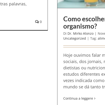
ras palavras,
Como escolher
0
organismo?
Di
Dr. Mirko Alonzo
|
Nove
Uncategorized
|
Tag:
alim
Hoje ouvimos falar m
sociais, dos jornais,
dietistas ou nutrici
estudos diferentes e
vezes indicada como
mundo se dá tanto tra
Continua a leggere