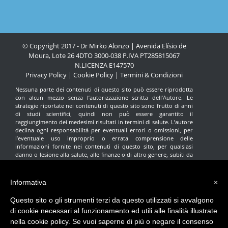
© Copyright 2017 - Dr Mirko Alonzo | Avenida Elísio de
Moura, Lote 26 4DTO 3000-038 P.IVA PT285815067
N.LICENZA
E147570
Privacy Policy
|
Cookie Policy
|
Termini & Condizioni
Nessuna parte dei contenuti di questo sito può essere riprodotta
con alcun mezzo senza l’autorizzazione scritta dell’Autore. Le
strategie riportate nei contenuti di questo sito sono frutto di anni
di studi scientifici, quindi non può essere garantito il
raggiungimento dei medesimi risultati in termini di salute. L’autore
declina ogni responsabilità per eventuali errori o omissioni, per
l’eventuale uso improprio o errata comprensione delle
informazioni fornite nei contenuti di questo sito, per qualsiasi
danno o lesione alla salute, alle finanze o di altro genere, subiti da
qualsiasi individuo che ritenga di avere agito in base alle
informazioni contenute in questo sito. Nessuna indicazione fornita
in questo sito intende sostituire il parere del proprio medico di
Informativa
×
fiducia. Tutte le scelte e le decisioni terapeutiche devono essere
prese con l’aiuto del medico curante. Questo sito ha finalità
Questo sito o gli strumenti terzi da questo utilizzati si avvalgono
esclusivamente divulgative e in nessun caso deve essere utilizzato
di cookie necessari al funzionamento ed utili alle finalità illustrate
come riferimento per modificare di propria iniziativa la terapia
prescritta dal medico.
nella cookie policy. Se vuoi saperne di più o negare il consenso