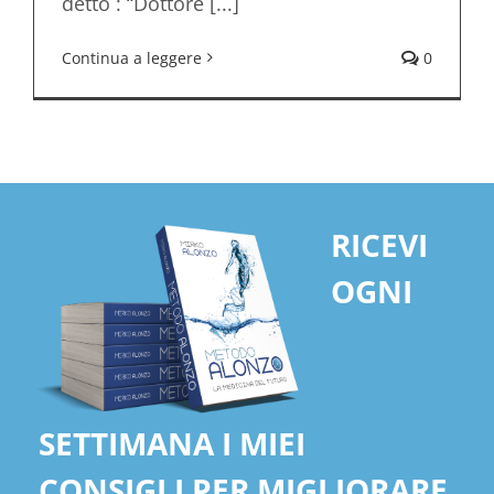
detto : “Dottore [...]
Continua a leggere
0
RICEVI
OGNI
SETTIMANA I MIEI
CONSIGLI PER MIGLIORARE