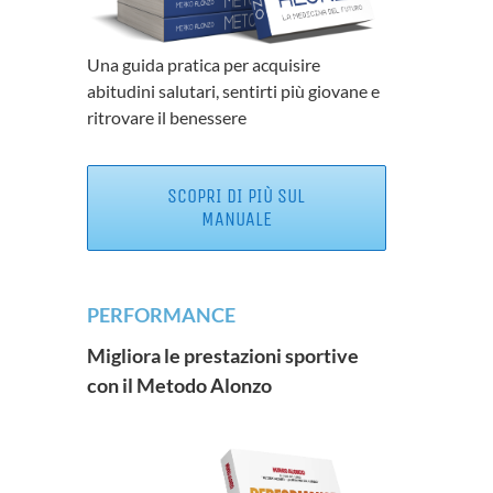
Una guida pratica per acquisire
abitudini salutari, sentirti più giovane e
ritrovare il benessere
SCOPRI DI PIÙ SUL
MANUALE
PERFORMANCE
Migliora le prestazioni sportive
con il Metodo Alonzo