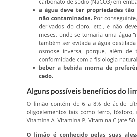
carbonato de sódio (NaCO3) em embal
a água deve ter propriedades tão
não contaminadas.
Por conseguinte,
derivados do cloro, etc., e não de
meses, onde se tornaria uma água “
também ser evitada a água destilada 
osmose inversa, porque, além de t
conformidade com a fisiologia natura
beber a bebida morna de prefer
cedo.
Alguns possíveis benefícios do li
O limão contém de 6 a 8% de ácido cítric
oligoelementos tais como ferro, fósforo,
Vitamina A, Vitamina P, Vitamina C (até 5
O limão é conhecido pelas suas alega