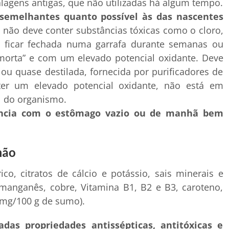
agens antigas, que não utilizadas há algum tempo.
 semelhantes quanto possível às das nascentes
 não deve conter substâncias tóxicas como o cloro,
ve ficar fechada numa garrafa durante semanas ou
morta” e com um elevado potencial oxidante. Deve
ou quase destilada, fornecida por purificadores de
er um elevado potencial oxidante, não está em
l do organismo.
ência com o estômago vazio ou de manhã bem
mão
o, citratos de cálcio e potássio, sais minerais e
 manganês, cobre, Vitamina B1, B2 e B3, caroteno,
0 mg/100 g de sumo).
das propriedades antissépticas, antitóxicas e