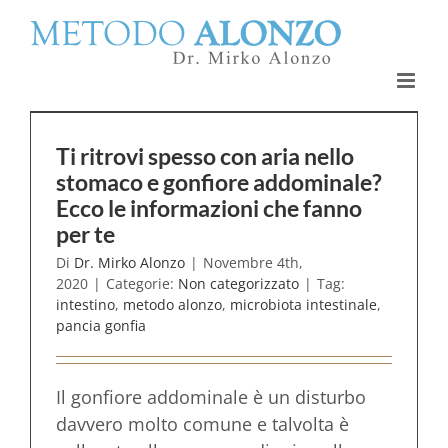
Salta
al
contenuto
Ti ritrovi spesso con aria nello
stomaco e gonfiore addominale?
Ecco le informazioni che fanno
per te
Di
Dr. Mirko Alonzo
|
Novembre 4th,
2020
|
Categorie:
Non categorizzato
|
Tag:
intestino
,
metodo alonzo
,
microbiota intestinale
,
pancia gonfia
Il gonfiore addominale è un disturbo
davvero molto comune e talvolta è