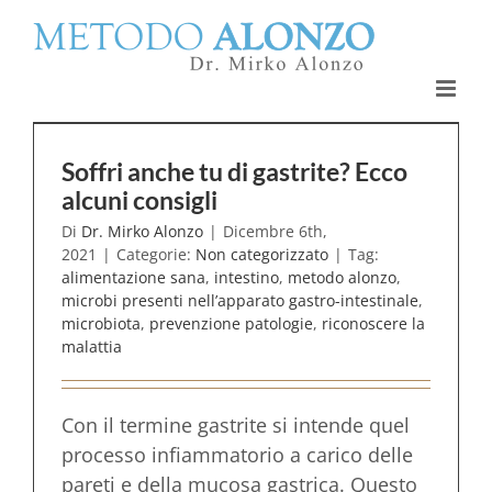
Salta
al
contenuto
Soffri anche tu di gastrite? Ecco
alcuni consigli
Di
Dr. Mirko Alonzo
|
Dicembre 6th,
2021
|
Categorie:
Non categorizzato
|
Tag:
alimentazione sana
,
intestino
,
metodo alonzo
,
microbi presenti nell’apparato gastro-intestinale
,
microbiota
,
prevenzione patologie
,
riconoscere la
malattia
Con il termine gastrite si intende quel
processo infiammatorio a carico delle
pareti e della mucosa gastrica. Questo