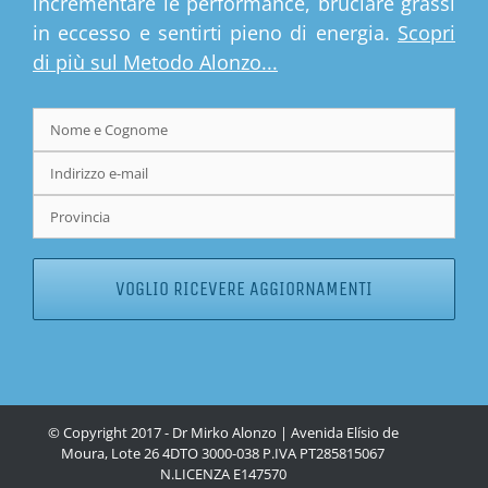
incrementare le performance, bruciare grassi
in eccesso e sentirti pieno di energia.
Scopri
di più sul Metodo Alonzo...
© Copyright 2017 - Dr Mirko Alonzo | Avenida Elísio de
Moura, Lote 26 4DTO 3000-038 P.IVA PT285815067
N.LICENZA
E147570