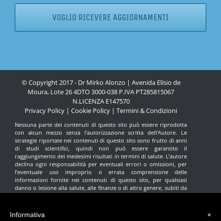
© Copyright 2017 - Dr Mirko Alonzo | Avenida Elísio de
Moura, Lote 26 4DTO 3000-038 P.IVA PT285815067
N.LICENZA
E147570
Privacy Policy
|
Cookie Policy
|
Termini & Condizioni
Nessuna parte dei contenuti di questo sito può essere riprodotta
con alcun mezzo senza l’autorizzazione scritta dell’Autore. Le
strategie riportate nei contenuti di questo sito sono frutto di anni
di studi scientifici, quindi non può essere garantito il
raggiungimento dei medesimi risultati in termini di salute. L’autore
declina ogni responsabilità per eventuali errori o omissioni, per
l’eventuale uso improprio o errata comprensione delle
informazioni fornite nei contenuti di questo sito, per qualsiasi
danno o lesione alla salute, alle finanze o di altro genere, subiti da
qualsiasi individuo che ritenga di avere agito in base alle
informazioni contenute in questo sito. Nessuna indicazione fornita
in questo sito intende sostituire il parere del proprio medico di
Informativa
×
fiducia. Tutte le scelte e le decisioni terapeutiche devono essere