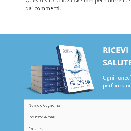
Questo sito utilizza Akismet per ridurre lo
dai commenti
.
RICEVI
SALUTE
Ogni lunedì
performance