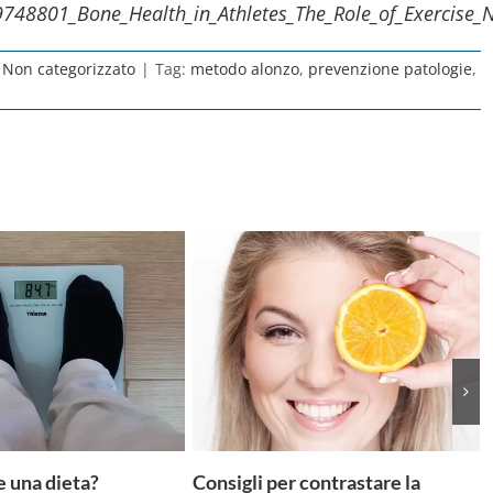
09748801_Bone_Health_in_Athletes_The_Role_of_Exercise
:
Non categorizzato
|
Tag:
metodo alonzo
,
prevenzione patologie
,
e una dieta?
Consigli per contrastare la