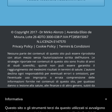
© Copyright 2017 - Dr Mirko Alonzo | Avenida Elísio de
Moura, Lote 26 4DTO 3000-038 P.IVA PT285815067
N.LICENZA
E147570
Privacy Policy
|
Cookie Policy
|
Termini & Condizioni
Nessuna parte dei contenuti di questo sito può essere riprodotta
con alcun mezzo senza l’autorizzazione scritta dell’Autore. Le
strategie riportate nei contenuti di questo sito sono frutto di anni
di studi scientifici, quindi non può essere garantito il
raggiungimento dei medesimi risultati in termini di salute. L’autore
declina ogni responsabilità per eventuali errori o omissioni, per
l’eventuale uso improprio o errata comprensione delle
informazioni fornite nei contenuti di questo sito, per qualsiasi
danno o lesione alla salute, alle finanze o di altro genere, subiti da
qualsiasi individuo che ritenga di avere agito in base alle
informazioni contenute in questo sito. Nessuna indicazione fornita
Informativa
×
in questo sito intende sostituire il parere del proprio medico di
fiducia. Tutte le scelte e le decisioni terapeutiche devono essere
Questo sito o gli strumenti terzi da questo utilizzati si avvalgono
prese con l’aiuto del medico curante. Questo sito ha finalità