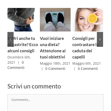
ri anche tu
Vuoi iniziare
Consigli per
Asse
astrite? Ecco
una dieta?
contrastare la
microbiota
ni consigli
Attenzione ai
caduta dei
intestino-
tuoi obiettivi
capelli
cervello ed
mbre 6th,
|
0
attività fisi
Maggio 18th, 2021
Maggio 6th, 2021
menti
|
0 Commenti
|
0 Commenti
Aprile 29th, 
|
0 Commen
Scrivi un commento
Commento