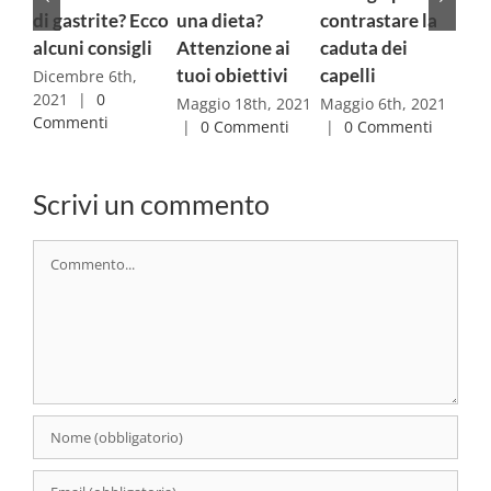
una dieta?
contrastare la
microbiota-
acq
Attenzione ai
caduta dei
intestino-
ver
tuoi obiettivi
capelli
cervello ed
sic
attività fisica
qua
Maggio 18th, 2021
Maggio 6th, 2021
|
0 Commenti
|
0 Commenti
Aprile 29th, 2021
Gen
|
0 Commenti
|
Scrivi un commento
Commento