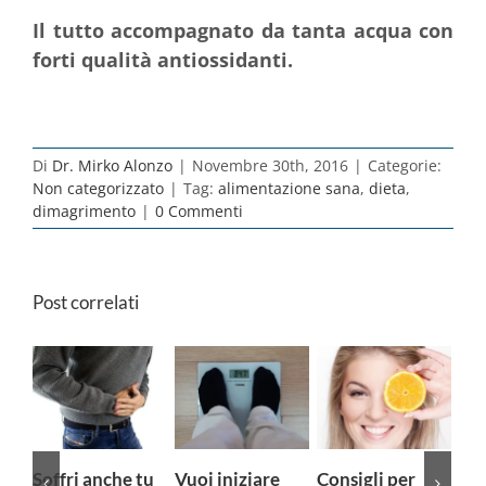
Il tutto accompagnato da tanta acqua con
forti qualità antiossidanti.
Di
Dr. Mirko Alonzo
|
Novembre 30th, 2016
|
Categorie:
Non categorizzato
|
Tag:
alimentazione sana
,
dieta
,
dimagrimento
|
0 Commenti
Post correlati
Vuoi iniziare
Consigli per
Asse
Qu