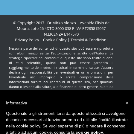
© Copyright 2017 - Dr Mirko Alonzo | Avenida Elísio de
Moura, Lote 26 4DTO 3000-038 P.IVA PT285815067
N.LICENZA
E147570
Privacy Policy
|
Cookie Policy
|
Termini & Condizioni
Nessuna parte dei contenuti di questo sito può essere riprodotta
con alcun mezzo senza l’autorizzazione scritta dell’Autore. Le
strategie riportate nei contenuti di questo sito sono frutto di anni
di studi scientifici, quindi non può essere garantito il
raggiungimento dei medesimi risultati in termini di salute. L’autore
declina ogni responsabilità per eventuali errori o omissioni, per
l’eventuale uso improprio o errata comprensione delle
informazioni fornite nei contenuti di questo sito, per qualsiasi
danno o lesione alla salute, alle finanze o di altro genere, subiti da
qualsiasi individuo che ritenga di avere agito in base alle
informazioni contenute in questo sito. Nessuna indicazione fornita
Informativa
×
in questo sito intende sostituire il parere del proprio medico di
fiducia. Tutte le scelte e le decisioni terapeutiche devono essere
Questo sito o gli strumenti terzi da questo utilizzati si avvalgono
prese con l’aiuto del medico curante. Questo sito ha finalità
esclusivamente divulgative e in nessun caso deve essere utilizzato
di cookie necessari al funzionamento ed utili alle finalità illustrate
come riferimento per modificare di propria iniziativa la terapia
nella cookie policy. Se vuoi saperne di più o negare il consenso
prescritta dal medico.
a tutti o ad alcuni cookie, consulta la
cookie policy
.