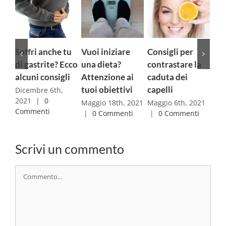
i anche tu
Vuoi iniziare
Consigli per
Asse
strite? Ecco
una dieta?
contrastare la
microbiota-
i consigli
Attenzione ai
caduta dei
intestino-
tuoi obiettivi
capelli
cervello ed
bre 6th,
|
0
attività fisic
Maggio 18th, 2021
Maggio 6th, 2021
enti
|
0 Commenti
|
0 Commenti
Aprile 29th, 2
|
0 Comment
Scrivi un commento
Commento