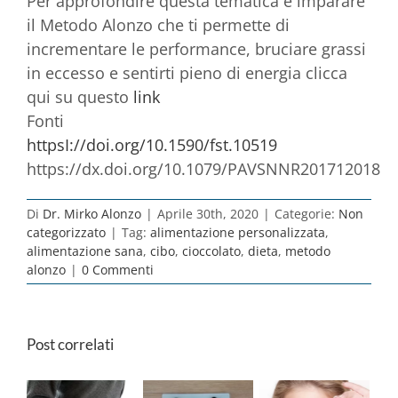
Per approfondire questa tematica e imparare
il Metodo Alonzo che ti permette di
incrementare le performance, bruciare grassi
in eccesso e sentirti pieno di energia clicca
qui su questo
link
Fonti
httpsI://doi.org/10.1590/fst.10519
https://dx.doi.org/10.1079/PAVSNNR201712018
Di
Dr. Mirko Alonzo
|
Aprile 30th, 2020
|
Categorie:
Non
categorizzato
|
Tag:
alimentazione personalizzata
,
alimentazione sana
,
cibo
,
cioccolato
,
dieta
,
metodo
alonzo
|
0 Commenti
Post correlati