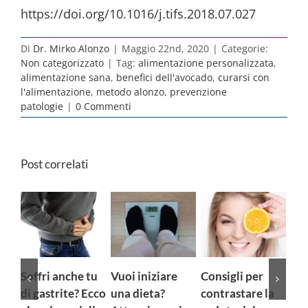
https://doi.org/10.1016/j.tifs.2018.07.027
Di
Dr. Mirko Alonzo
|
Maggio 22nd, 2020
|
Categorie:
Non categorizzato
|
Tag:
alimentazione personalizzata
,
alimentazione sana
,
benefici dell'avocado
,
curarsi con
l'alimentazione
,
metodo alonzo
,
prevenzione
patologie
|
0 Commenti
Post correlati
offri anche tu
Vuoi iniziare
Consigli per
Asse
i gastrite? Ecco
una dieta?
contrastare la
microbio