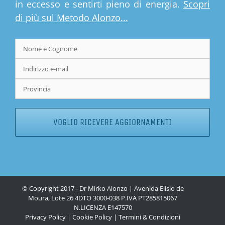
in eccesso e sentirti pieno di energia.
Scopri
di più sul Metodo Alonzo...
© Copyright 2017 - Dr Mirko Alonzo | Avenida Elísio de
Moura, Lote 26 4DTO 3000-038 P.IVA PT285815067
N.LICENZA
E147570
Privacy Policy
|
Cookie Policy
|
Termini & Condizioni