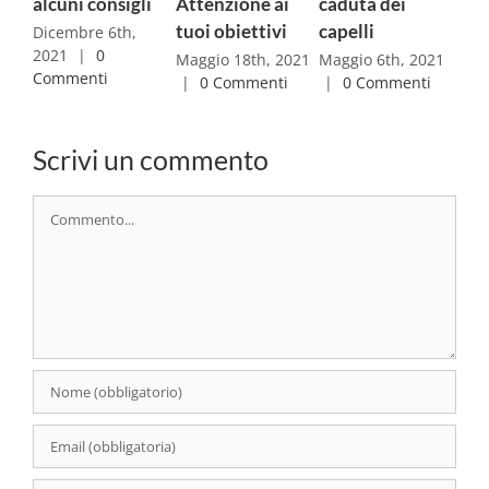
lcuni consigli
Attenzione ai
caduta dei
intestin
tuoi obiettivi
capelli
cervello
icembre 6th,
021
|
0
attività 
Maggio 18th, 2021
Maggio 6th, 2021
ommenti
|
0 Commenti
|
0 Commenti
Aprile 29
|
0 Com
Scrivi un commento
Commento